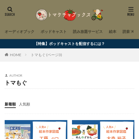
オーディオブック
ポッドキャスト
読み放題サービス
絵本
読書アイ
【特集】ポッドキャストを配信するには？
HOME
トマもぐ (ページ3)
AUTHOR
トマもぐ
新着順
人気順